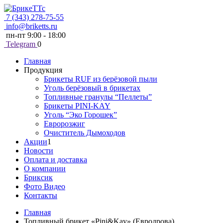
7 (343) 278-75-55
info@briketts.ru
пн-пт 9:00 - 18:00
Telegram
0
Главная
Продукция
Брикеты RUF из берёзовой пыли
Уголь берёзовый в брикетах
Топливные гранулы “Пеллеты”
Брикеты PINI-KAY
Уголь “Эко Горошек”
Евророзжиг
Очиститель Дымоходов
Акции
1
Новости
Оплата и доставка
О компании
Бриксик
Фото Видео
Контакты
Главная
Топливный брикет «Pini&Kay» (Евродрова)