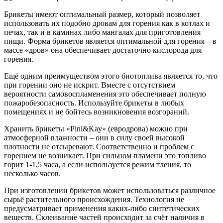
Брикеты имеют оптимальный размер, который позволяет
использовать их подобно дровам для горения как в котлах и
печах, так и в каминах либо мангалах для приготовления
пищи. Форма брикетов является оптимальной для горения – в
массе «дров» она обеспечивает достаточно кислорода для
горения.
Ещё одним преимуществом этого биотоплива является то, что
при горении оно не искрит. Вместе с отсутствием
вероятности самовоспламенения это обеспечивает полную
пожаробезопасность. Используйте брикеты в любых
помещениях и не бойтесь возникновения возгораний.
Хранить брикеты «Pini&Kay» (евродрова) можно при
атмосферной влажности – они в силу своей высокой
плотности не отсыревают. Соответственно и проблем с
горением не возникает. При сильном пламени это топливо
горит 1-1,5 часа, а если используется режим тления, то
несколько часов.
При изготовлении брикетов может использоваться различное
сырьё растительного происхождения. Технология не
предусматривает применения каких-либо синтетических
веществ. Склеивание частей происходит за счёт наличия в