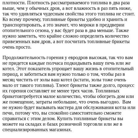
плотности. Плотность рассматриваемого топлива в два раза
выше, чем у обычных дров, а вот влажность в раз пять ниже,
так что удивляться чудесным свойства этого топлива не стоит.
Ко всему прочему, топливные брикеты удобно и хранить и
транспортировать, а это значит, что мороки в преддверии
отопительного сезона, у вас будет раза в два меньше. Также
нужно заметить, что крайне сложно определить количество
привезенных вам дров, а вот посчитать топливные брикеты
очень просто.
Продолжительность горения у евродров высокая, так что вам
не придется каждые полчаса подкидывать вашу печь или же
котел. Этот показатель упрощает вашу жизнь в отопительный
период, и заботиться вам нужно только о том, чтобы раз в
месяц чистить от золы ваш котел (кстати, золы тоже очень
мало от такого топлива). Тлеют брикеты также долго, процесс
их горения составляет не менее трех часов. Топливных
брикетовтребуется малое количество, чтобы обогреть дом или
же помещение, затраты небольшие, что очень выгодно. Вам
не нужно будет вызывать мастера для обслуживания котла или
печи, потому что, вы спокойно самостоятельно сможете
справиться с этим делом. Купить топливные брикеты вы
можете на складах и базах розничной торговли или же в
специализированных магазинах.