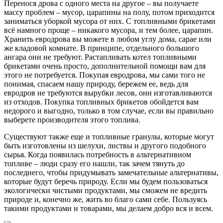
Перенося дрова с одного места на другое – вы получаете
массу проблем – мусор, царапины на полу, потом приходится
заниматься уборкой мусора от них. С топливными брикетами
всё намного проще – никакого мусора, и тем более, царапин.
Хранить евродрова вы можете в любом углу дома, сарае или
же кладовой комнате. В принципе, отдельного большого
ангара они не требуют. Растапливать котел топливными
брикетами очень просто, дополнительной помощи вам для
этого не потребуется. Покупая евродрова, мы сами того не
понимая, спасаем нашу природу, бережем ее, ведь для
евродров не требуются вырубки лесов, они изготавливаются
из отходов. Покупка топливных брикетов обойдется вам
недорого и выгодно, только в том случае, если вы правильно
выберете производителя этого топлива.
Существуют также еще и топливные гранулы, которые могут
быть изготовлены из шелухи, листвы и другого подобного
сырья. Когда появилась потребность в альтернативном
топливе – люди сразу его нашли, так зачем тянуть до
последнего, чтобы придумывать замечательные альтернативы,
которые будут беречь природу. Если мы будем пользоваться
экологически чистыми продуктами, мы сможем не вредить
природе и, конечно же, жить во благо сами себе. Пользуясь
такими продуктами и товарами, мы делаем добро вся и всем.