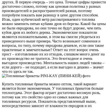
других. В первую очередь – это цена. Точные цифры привести
достаточно сложно, потому как ценовая политика у разных
производителей и распространителей разная, поэтому
попробуем показать вам разницу в цене другим способом.
Итак, один кубический метр рассматриваемого топлива
можно заменить пятью кубами дров из березы. Какой бы цены
не были евродрова, но они точно не будут дороже, чем пять
кубов дров из любого дерева. Экономические показатели
являются положительными, в этом вы смогли убедиться из
приведенного выше примера. Часто возникают сомнения и
вопросы, по типу, почему евродрова дешевле, если они такие
практичные и замечательные? Ответ на этот вопрос очень
прост – изготавливаю их из отходов, слишком много денег на
их производство не тратится. Это безотходное и очень
выгодное производство. Ментальность наших людей такова –
если дорого – не подходит, а если выгодно и дешево – значит
что-то здесь не так.
Купить топливные брикеты можно оптом, такой вариант
является более экономичным. У топливных брикетов больше
теплоотдача. Этот фактор играет достаточно весомую роль,
потому как это свойство одно из самых важных для
топливных ресурсов. Показатель представленный выше,
непосредственно зависит от влажности евродров и их