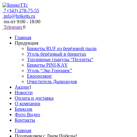
7 (343) 278-75-55
info@briketts.ru
пн-пт 9:00 - 18:00
Telegram
0
Главная
Продукция
Брикеты RUF из берёзовой пыли
Уголь берёзовый в брикетах
Топливные гранулы “Пеллеты”
Брикеты PINI-KAY
Уголь “Эко Горошек”
Евророзжиг
Очиститель Дымоходов
Акции
1
Новости
Оплата и доставка
О компании
Бриксик
Фото Видео
Контакты
Главная
Поздравляем с Днем Победы!