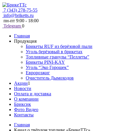
7 (343) 278-75-55
info@briketts.ru
пн-пт 9:00 - 18:00
Telegram
0
Главная
Продукция
Брикеты RUF из берёзовой пыли
Уголь берёзовый в брикетах
Топливные гранулы “Пеллеты”
Брикеты PINI-KAY
Уголь “Эко Горошек”
Евророзжиг
Очиститель Дымоходов
Акции
1
Новости
Оплата и доставка
О компании
Бриксик
Фото Видео
Контакты
Главная
Канал о твёрдом топливе «БрикеТТс»