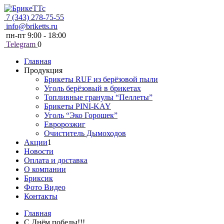
7 (343) 278-75-55
info@briketts.ru
пн-пт 9:00 - 18:00
Telegram
0
Главная
Продукция
Брикеты RUF из берёзовой пыли
Уголь берёзовый в брикетах
Топливные гранулы “Пеллеты”
Брикеты PINI-KAY
Уголь “Эко Горошек”
Евророзжиг
Очиститель Дымоходов
Акции
1
Новости
Оплата и доставка
О компании
Бриксик
Фото Видео
Контакты
Главная
C Днём победы!!!