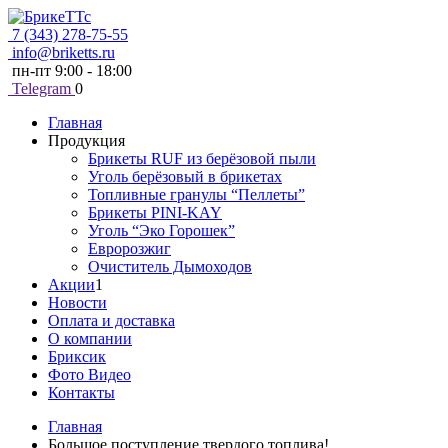
7 (343) 278-75-55
info@briketts.ru
пн-пт 9:00 - 18:00
Telegram
0
Главная
Продукция
Брикеты RUF из берёзовой пыли
Уголь берёзовый в брикетах
Топливные гранулы “Пеллеты”
Брикеты PINI-KAY
Уголь “Эко Горошек”
Евророзжиг
Очиститель Дымоходов
Акции
1
Новости
Оплата и доставка
О компании
Бриксик
Фото Видео
Контакты
Главная
Большое поступление твердого топлива!